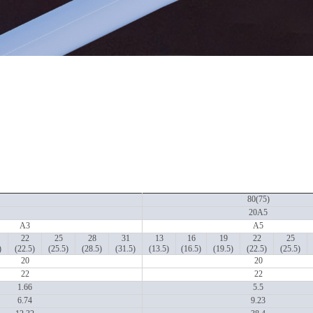
80(75)
20A5
A3
A5
22
25
28
31
13
16
19
22
25
)
(22.5)
(25.5)
(28.5)
(31.5)
(13.5)
(16.5)
(19.5)
(22.5)
(25.5)
20
20
22
22
1.66
5.5
6.74
9.23