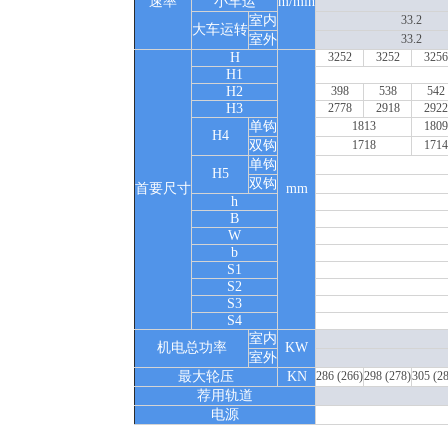
速率
小车运
m/min
室内
33.2
大车运转
室外
33.2
H
3252
3252
3256
H1
H2
398
538
542
H3
2778
2918
2922
单钩
1813
1809
H4
双钩
1718
1714
单钩
H5
双钩
首要尺寸
mm
h
B
W
b
S1
S2
S3
S4
室内
机电总功率
KW
室外
最大轮压
KN
286 (266)
298 (278)
305 (2
荐用轨道
电源