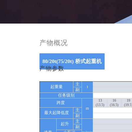
产物概况
80/20t(75/20t) 桥式起重机
产物参数
主
起重量
t
副
任务级别
13
16
19
跨度
(13.5)
(16.5)
(19.5
m
主
最大起降低度
副
主
起升
副