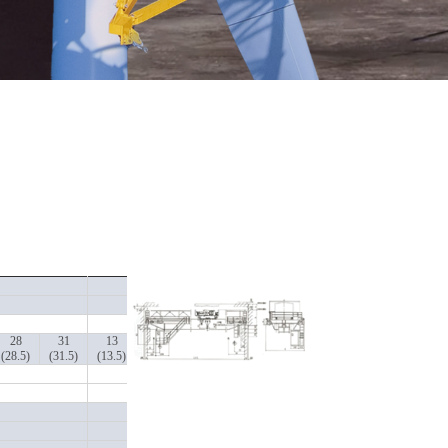
A6
28
31
13
16
19
22
25
28
31
(28.5)
(31.5)
(13.5)
(16.5)
(19.5)
(22.5)
(25.5)
(28.5)
(31.5)
20
22
6.87
9.23