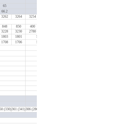
38.4
65
77.6
66.2
66.2
78.1
66.7
3262
3264
3254
3254
3258
3262
3260
3264
3266
950+HO
848
850
400
540
544
548
846
850
852
3228
3230
2780
2920
2924
2928
3226
3230
3232
1803
1801
1813
1807
1803
1805
1801
1799
1708
1706
1718
1716
1708
1710
1706
1704
1379
1284
900
9200
6100
300
910
2205
2400
3695
182
198
50 (330)
361 (341)
306 (286)
322 (302)
333 (313)
344 (324)
354 (334)
366 (346)
375 (355)