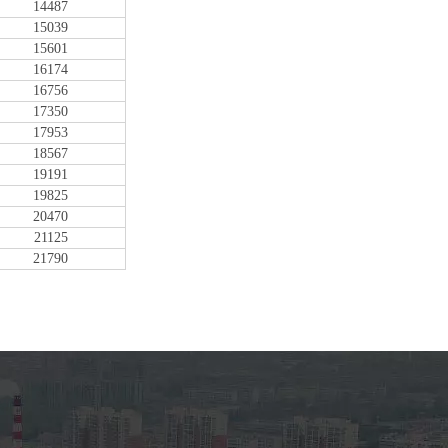
14487
15039
15601
16174
16756
17350
17953
18567
19191
19825
20470
21125
21790