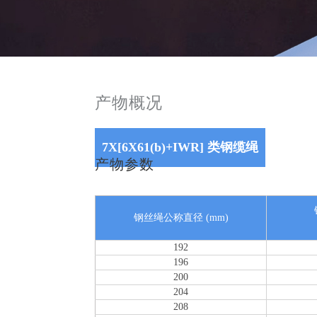
产物概况
7X[6X61(b)+IWR] 类钢缆绳
产物参数
钢丝绳公称直径 (mm)
192
196
200
204
208