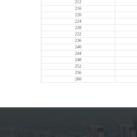
212
216
220
224
228
232
236
240
244
248
252
256
260