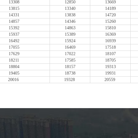
13308
12850
13669
13815
13340
14189
14331
13838
14720
14857
14346
15260
15392
14863
15810
15937
15389
16369
16492
15924
16939
17055
16469
17518
17629
17022
18107
18211
17585
18705
18804
18157
19313
19405
18738
19931
20016
19328
20559