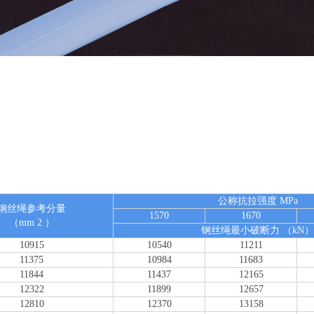
公称抗拉强度 MPa
钢丝绳参考分量
1570
1670
（mm 2 ）
钢丝绳最小破断力 （kN
10915
10540
11211
11375
10984
11683
11844
11437
12165
12322
11899
12657
12810
12370
13158