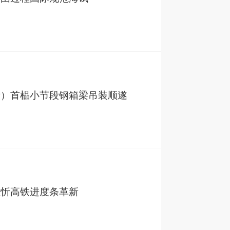
段）首榀小节段钢箱梁吊装顺遂
雄忻高铁进度条革新