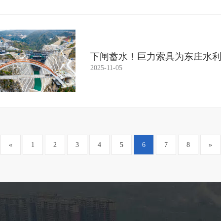
下闸蓄水！巨力索具为东庄水
给关头保证
2025-11-05
«
1
2
3
4
5
6
7
8
»