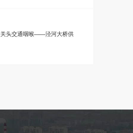
利关头交通咽喉——泾河大桥供