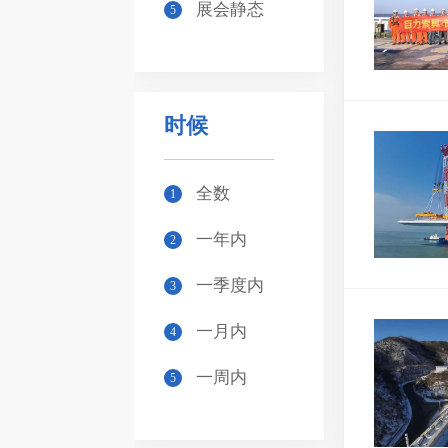
展会静态
5
时候
全数
1
一年内
2
一季度内
3
一月内
4
一周内
5