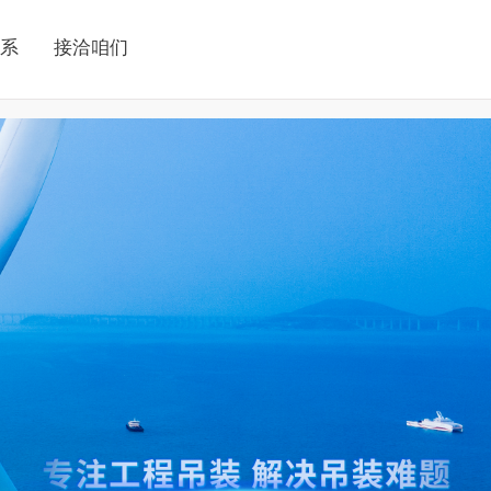
系
接洽咱们